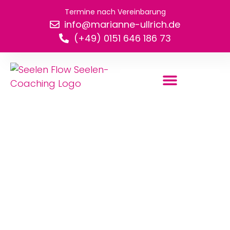
Termine nach Vereinbarung
info@marianne-ullrich.de
(+49) 0151 646 186 73
Meine Angebote
Bücher für dich